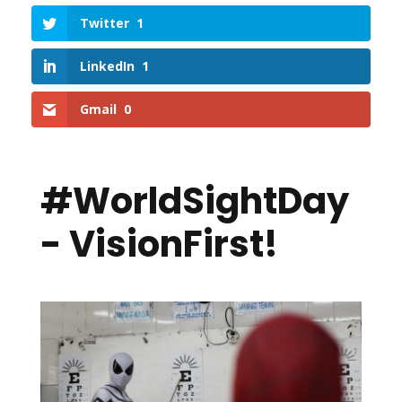
Twitter
1
LinkedIn
1
Gmail
0
#WorldSightDay
- VisionFirst!