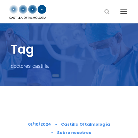
Tag
doctores castilla
01/10/2024
•
Castilla Oftalmología
•
Sobre nosotros